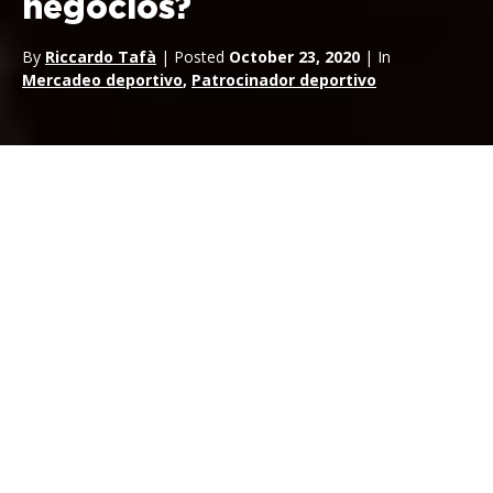
negocios?
By
Riccardo Tafà
| Posted
October 23, 2020
| In
Mercadeo deportivo
,
Patrocinador deportivo
Si estás pensando en invertir en
patrocinio deportivo
, es
importante que sepas exactamente cuáles son las
ventajas
del patrocinio en los negocios.
Por supuesto, es probable que ya te estés haciendo esta
pregunta, entre otras: por ejemplo, ¿cómo puede ayudarte
el
patrocinio
deportivo a conectar con clientes potenciales?
¿Cómo puede mejorar tu ROI? Y, quizá lo más importante,
¿cómo pueden utilizarse con precisión las
ventajas del
patrocinio en los negocios
dentro de las campañas que
puedas activar?