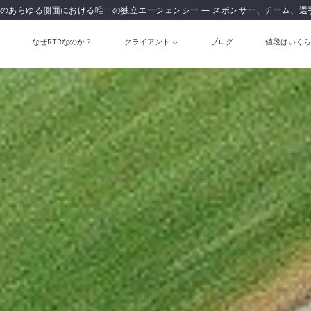
のあらゆる側面における唯一の独立エージェンシー — スポンサー、チーム、選
なぜRTRなのか？
クライアント
ブログ
値段はいくら