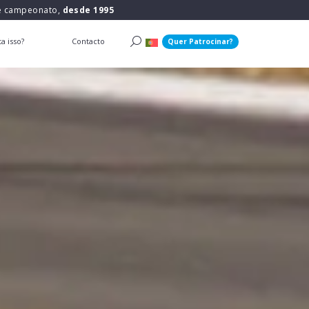
 e campeonato,
desde 1995
a isso?
Contacto
Quer Patrocinar?