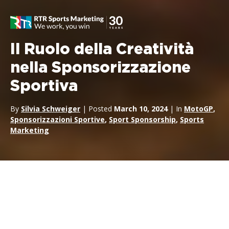
Il Ruolo della Creatività
nella Sponsorizzazione
Sportiva
By
Silvia Schweiger
| Posted
March 10, 2024
| In
MotoGP
,
Sponsorizzazioni Sportive
,
Sport Sponsorship
,
Sports
Marketing
La
sponsorizzazione sportiva
è un settore in continua
evoluzione, dove la creatività gioca un ruolo cruciale nel