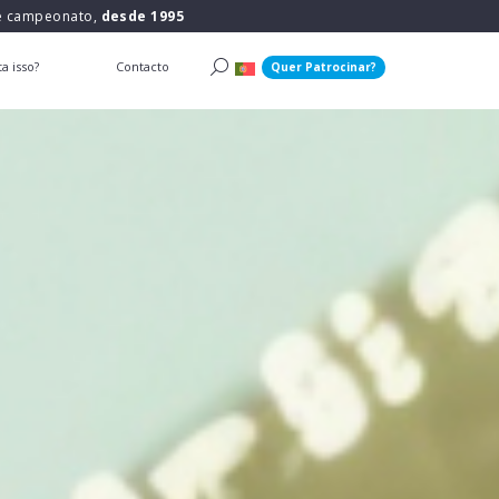
 e campeonato,
desde 1995
a isso?
Contacto
Quer Patrocinar?