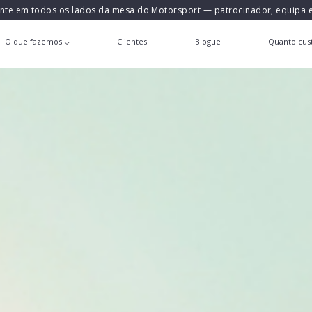
ente em todos os lados da mesa do Motorsport — patrocinador, equipa
O que fazemos
Clientes
Blogue
Quanto cust