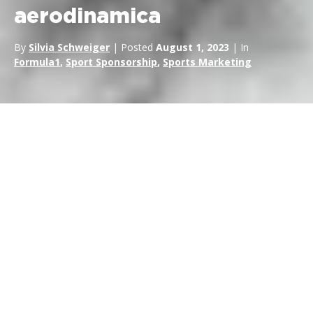
aerodinamica
By
Silvia Schweiger
| Posted
August 1, 2023
| In
Formula1
,
Sport Sponsorship
,
Sports Marketing
Nell’esilarante mondo delle
Formula 1
la tecnologia e l’innovazione giocano un ruolo fondamentale
per ottenere un vantaggio competitivo. Una di queste
innovazioni che ha rivoluzionato questo sport è il
Drag
Reduction System
, comunemente noto come
DRS
. In
questo articolo approfondiremo le complessità del DRS, la sua
storia, il suo funzionamento e il suo impatto sulle gare di
Formula 1. Allacciate le cinture mentre esploriamo
l’affascinante mondo del DRS e la sua influenza sullo sport