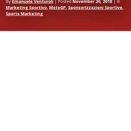
By
Emanuele Venturoli
| Posted
November 20, 2018
| In
Marketing Sportivo
,
MotoGP
,
Sponsorizzazioni Sportive
,
Sports Marketing
Uno dei tanti aspetti da tenere in considerazione quando si
prende in considerazione la
sponsorizzazione
sportiva è
quello delle tempistiche. Quando è il momento giusto per
presentare una proposta di
sponsorizzazione?
Quando si
firmano i contratti di
sponsorship?
Quali sono i mesi e i
periodi migliori per lavorare ai progetti di
attivazione?
A volere dire il vero questi tempi erano più stringenti qualche
tempo fa -a cavallo degli anni novanta e duemila- quando la
solidità economica e la tranquillità della maggior parte delle
aziende
consentivano una programmazione più precisa e
imponevano cadenze più regolari.