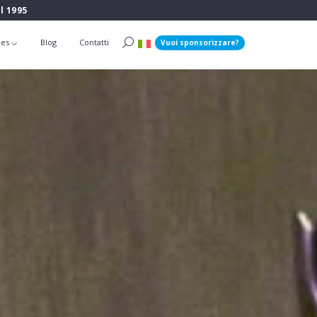
l 1995
ies
Blog
Contatti
Vuoi sponsorizzare?