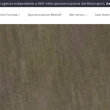
a agenzia indipendente a 360° nella sponsorizzazione del Motorsport,
da
zioni Formula 1
Sponsorizzazioni MotoGP
Altri servizi
Case Histor