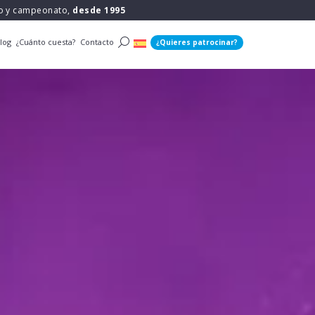
po y campeonato,
desde 1995
log
¿Cuánto cuesta?
Contacto
¿Quieres patrocinar?