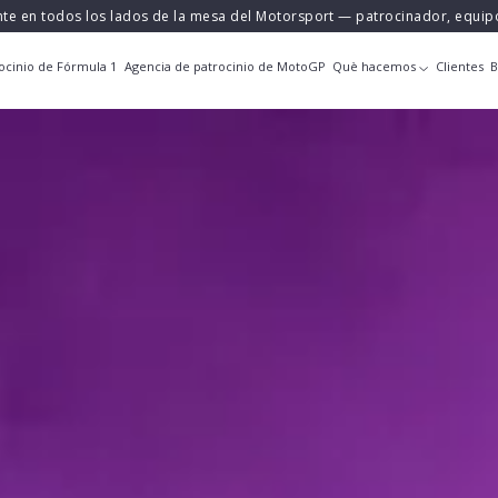
nte en todos los lados de la mesa del Motorsport — patrocinador, equi
ocinio de Fórmula 1
Agencia de patrocinio de MotoGP
Què hacemos
Clientes
B