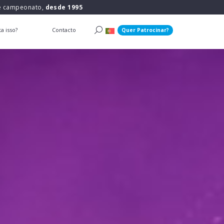
 e campeonato,
desde 1995
a isso?
Contacto
Quer Patrocinar?