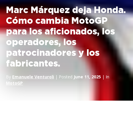
Marc Márquez deja Honda.
Cómo cambia MotoGP
para los aficionados, los
operadores, los
patrocinadores y los
fabricantes.
By
Emanuele Venturoli
| Posted
June 11, 2025
| In
MotoGP
Después de 11 años,
Marc Márquez
deja
Honda HRC para