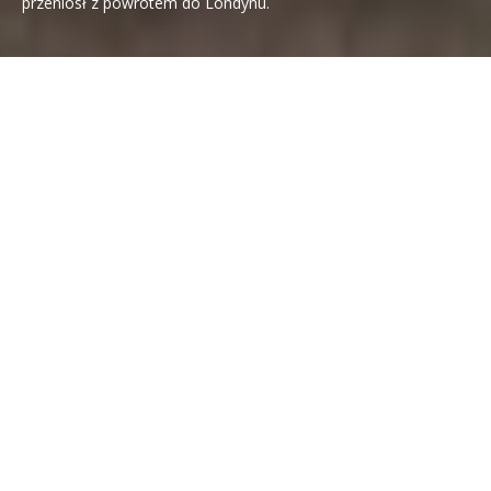
przeniósł z powrotem do Londynu.
31 lipca, 2025