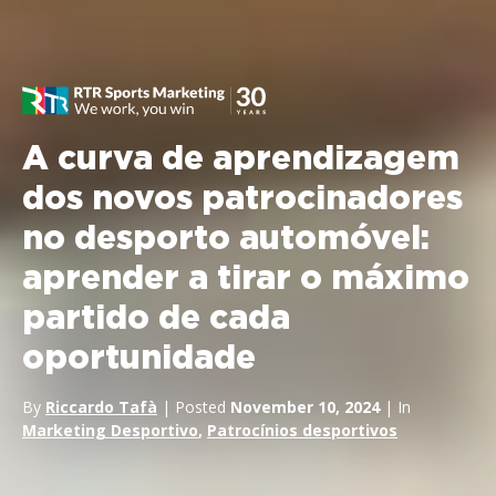
A curva de aprendizagem
dos novos patrocinadores
no desporto automóvel:
aprender a tirar o máximo
partido de cada
oportunidade
By
Riccardo Tafà
| Posted
November 10, 2024
| In
Marketing Desportivo
,
Patrocínios desportivos