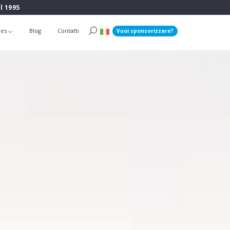
l 1995
ies
Blog
Contatti
Vuoi sponsorizzare?