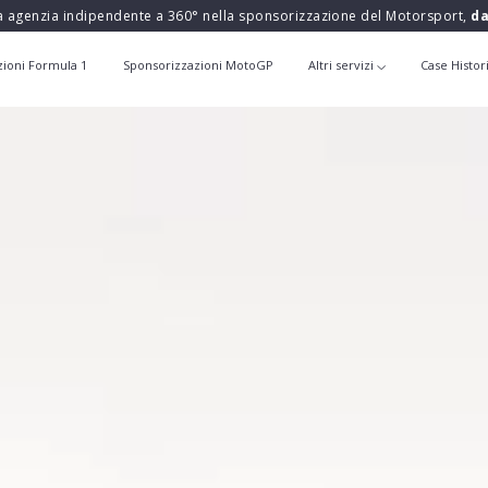
a agenzia indipendente a 360° nella sponsorizzazione del Motorsport,
da
zioni Formula 1
Sponsorizzazioni MotoGP
Altri servizi
Case Histor