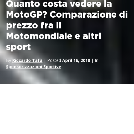
Quanto costa vedere la
MotoGP? Comparazione di
prezzo fra il
Motomondiale e altri
sport
By
Riccardo Tafà
| Posted
April 16, 2018
| In
Sponsorizzazioni Sportive
Quanto costa vedere la
MotoGP?