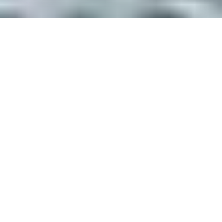
Nel frenetico mondo degli
sport motoristici,
dove dominano
il rombo dei motori e la ricerca della velocità, si sta svolgendo
silenziosamente un’altra gara: una gara tra i giganti della
tecnologia per sponsorizzare e collaborare con questo sport
motoristico amato in tutto il mondo.
Formula 1
,
MotoGP
,
Formula E
e le altre principali serie di corse hanno visto la loro
base di fan aumentare in tutti i territori, anche grazie a
programmi televisivi accattivanti e a successi di Netflix
come
“Drive to Survive
” (che sta per tornare con una nuova
stagione). Tuttavia, il fascino degli sport motoristici va al di là
del loro dramma in pista. La Formula 1, ad esempio, è uno
sport caratterizzato da una sofisticazione tecnica senza pari,
che ha attirato un gruppo di titani della tecnologia come
Amazon Web Services
(AWS),
AMD, Cognizant, Dell
Technologies e
Oracle
a stringere partnership strategiche con