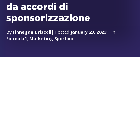
da accordi di
sponsorizzazione
By
Finnegan Driscoll
| Posted
January 23, 2023
| In
Formula1
,
Marketing Sportivo
Petronas – Mercedes F1: creare
grandi partnership dagli
accordi di sponsorizzazione
La partnership Petronas-Mercedes è
l’esempio perfetto del fatto che le