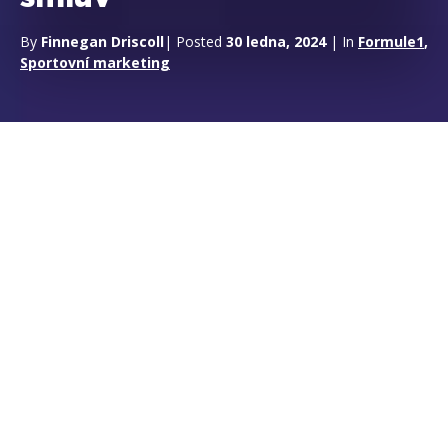
By
Finnegan Driscoll
| Posted
30 ledna, 2024
| In
Formule1
,
Sportovní marketing
Petronas – Mercedes F1:
vytváření skvělých partnerství
na základě sponzorských smluv
Partnerství Petronas-Mercedes je
dokonalým příkladem toho, že
sponzorství se musí stát
partnerstvím, aby se maximalizovaly