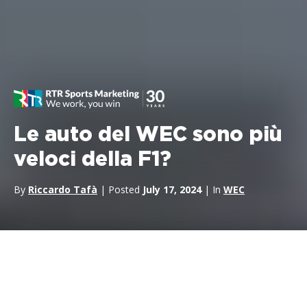
Le auto del WEC sono più
veloci della F1?
By
Riccardo Tafà
| Posted
July 17, 2024
| In
WEC
Gli appassionati di sport motoristici spesso si impegnano in