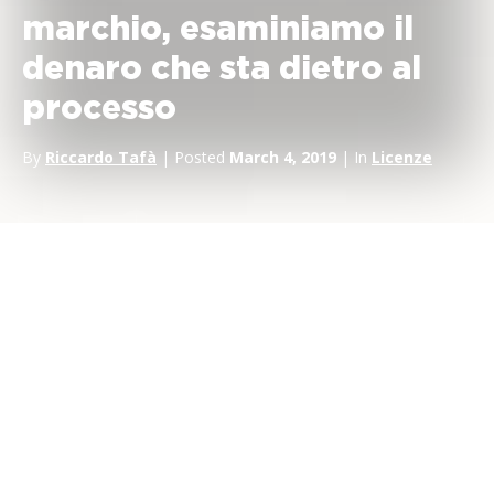
marchio, esaminiamo il
denaro che sta dietro al
processo
By
Riccardo Tafà
| Posted
March 4, 2019
| In
Licenze
Quanto costa investire in un’
operazione di
brand
licensing
?
Questa è una delle domande più frequenti che ci vengono
poste quando si parla di licenze. È una curiosità legittima e una
domanda che ha diverse risposte.
Iniziamo col dire che generalmente la remunerazione di un
contratto di licenza è composta da due parti diverse, la
garanzia minima
e una
parte variabile legata al volume