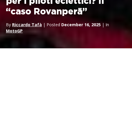
per i piloti eclettici? Il
“caso Rovanperä”
By
Riccardo Tafà
| Posted
December 16, 2025
| In
MotoGP
C’è una parola che oggi domina ogni paddock, dalle prove
libere del mondiale rally ai box di un campionato nazionale:
iperspecializzazione
. Atleti “costruiti” per un solo gesto,
ingegneri “tarati” su un solo regolamento, carriere pensate
come tunnel. Eppure, ogni tanto, qualcuno prova ad aprire una
porta laterale.
Kalle Rovanperä
è uno di questi: campione
WRC e, nel mezzo, drifting e pista; ora addirittura un cambio di
rotta annunciato verso nuove sfide: in Super Formula nel 2026
con l’obiettivo della F1.