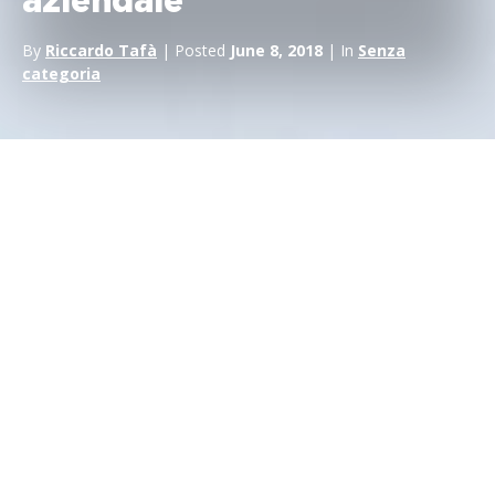
aziendale
By
Riccardo Tafà
| Posted
June 8, 2018
| In
Senza
categoria
Gli sport motoristici sono emozionanti; la velocità, che è una
delle loro componenti essenziali, fa rabbrividire. La sensazione
di pericolo e il rischio che corrono piloti e motociclisti rendono
questi sport ancora più eccitanti. Questa è una percezione
comune.
È proprio la velocità che ci ha fatto innamorare della nostra
prima bicicletta. Da bambini, il rischio e la sensazione di non
avere tutto sotto controllo ci hanno tenuto compagnia
durante le prime discese in bob o sugli sci. L’adrenalina ci
faceva tremare e sorridere allo stesso tempo.