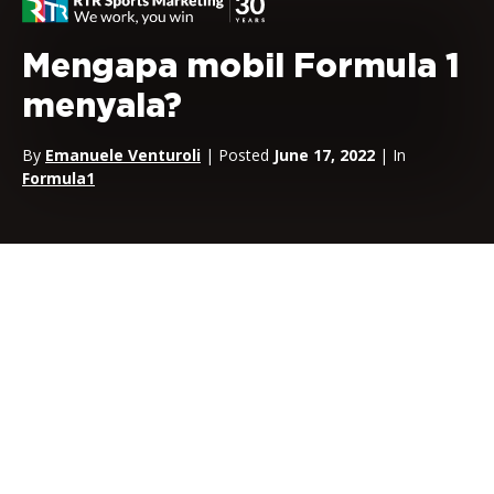
Mengapa mobil Formula 1
menyala?
By
Emanuele Venturoli
| Posted
June 17, 2022
| In
Formula1
Kesuksesan
Formula 1
, baru-baru ini dan di masa lalu, sangat
berkaitan dengan daya tarik kursi tunggal dan mereka yang
mengendarainya. Keajaiban teknis yang luar biasa ini (dan para
pemimpin pemberani mereka) selalu menempati tempat
pertama dalam mimpi dan fantasi pecinta kecepatan, mesin,
dan segala sesuatu yang berhubungan dengan industri