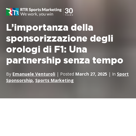
L’importanza della
sponsorizzazione degli
orologi di F1: Una
partnership senza tempo
By
Emanuele Venturoli
| Posted
March 27, 2025
| In
Sport
Sponsorship
,
Sports Marketing
La Formula 1
è uno degli eventi motoristici più apprezzati a
livello globale e affascina milioni di fan e spettatori. Questo