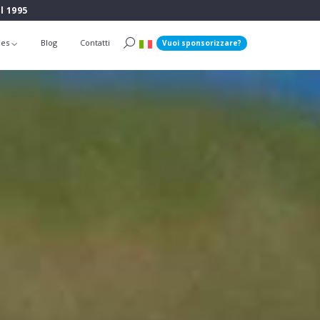
l 1995
ies
Blog
Contatti
Vuoi sponsorizzare?