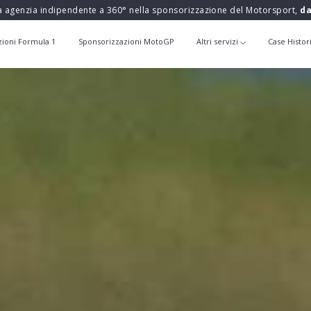
a agenzia indipendente a 360° nella sponsorizzazione del Motorsport,
da
zioni Formula 1
Sponsorizzazioni MotoGP
Altri servizi
Case Histor