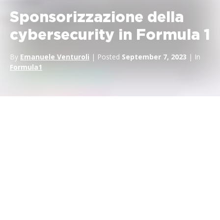
Sponsorizzazione della
cybersecurity in Formula 1
By
Emanuele Venturoli
| Posted
September 7, 2023
| In
Formula1
Sin dalla loro nascita, nei primi anni
2000, i migliori marchi di
cybersecurity del mondo
sponsorizzano le squadre di
Formula 1. Dall’ex partner della
Ferrari Kasperski alle attuali