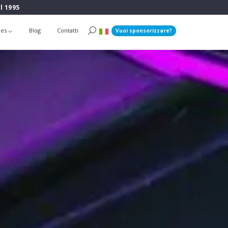
l 1995
ies
Blog
Contatti
Vuoi sponsorizzare?