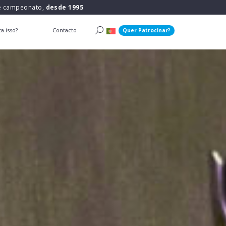
 e campeonato,
desde 1995
a isso?
Contacto
Quer Patrocinar?