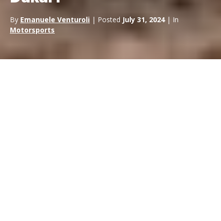
By
Emanuele Venturoli
| Posted
July 31, 2024
| In
Motorsports
La
Dakar,
originariamente conosciuta come Parigi-Dakar, è
una delle competizioni di
rally raid
più dure e celebri al
mondo. Questa gara, che abbraccia terreni estremamente vari
e ostili, richiede
moto altamente specializzate
. In questo
articolo, esploreremo quali moto vengono utilizzate nella
Dakar, le loro caratteristiche tecniche, le principali marche
coinvolte e l’evoluzione di queste moto nel corso della storia
della competizione.
Introduzione alle moto
utilizzate nella Dakar